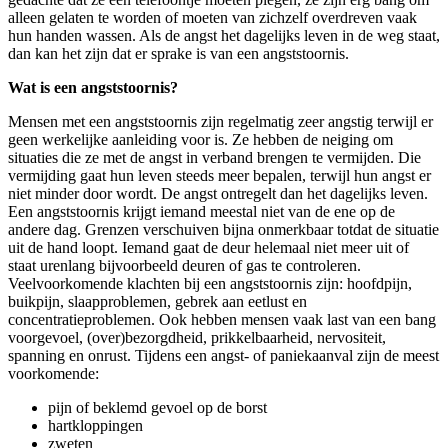
alleen gelaten te worden of moeten van zichzelf overdreven vaak
hun handen wassen. Als de angst het dagelijks leven in de weg staat,
dan kan het zijn dat er sprake is van een angststoornis.
Wat is een angststoornis?
Mensen met een angststoornis zijn regelmatig zeer angstig terwijl er
geen werkelijke aanleiding voor is. Ze hebben de neiging om
situaties die ze met de angst in verband brengen te vermijden. Die
vermijding gaat hun leven steeds meer bepalen, terwijl hun angst er
niet minder door wordt. De angst ontregelt dan het dagelijks leven.
Een angststoornis krijgt iemand meestal niet van de ene op de
andere dag. Grenzen verschuiven bijna onmerkbaar totdat de situatie
uit de hand loopt. Iemand gaat de deur helemaal niet meer uit of
staat urenlang bijvoorbeeld deuren of gas te controleren.
Veelvoorkomende klachten bij een angststoornis zijn: hoofdpijn,
buikpijn, slaapproblemen, gebrek aan eetlust en
concentratieproblemen. Ook hebben mensen vaak last van een bang
voorgevoel, (over)bezorgdheid, prikkelbaarheid, nervositeit,
spanning en onrust. Tijdens een angst- of paniekaanval zijn de meest
voorkomende:
pijn of beklemd gevoel op de borst
hartkloppingen
zweten