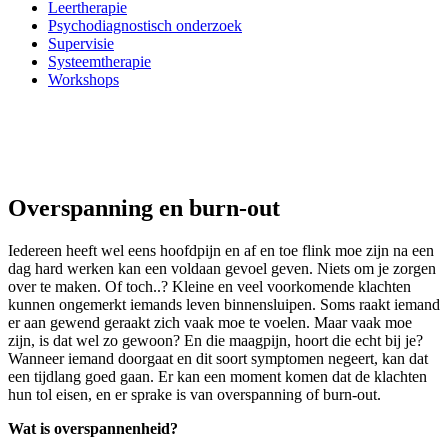
Leertherapie
Psychodiagnostisch onderzoek
Supervisie
Systeemtherapie
Workshops
Rondom Psychotherapie
© 2026. Alle rechten voorbehouden. |
Webdesign door
Creative Corner
Overspanning en burn-out
Iedereen heeft wel eens hoofdpijn en af en toe flink moe zijn na een
dag hard werken kan een voldaan gevoel geven. Niets om je zorgen
over te maken. Of toch..? Kleine en veel voorkomende klachten
kunnen ongemerkt iemands leven binnensluipen. Soms raakt iemand
er aan gewend geraakt zich vaak moe te voelen. Maar vaak moe
zijn, is dat wel zo gewoon? En die maagpijn, hoort die echt bij je?
Wanneer iemand doorgaat en dit soort symptomen negeert, kan dat
een tijdlang goed gaan. Er kan een moment komen dat de klachten
hun tol eisen, en er sprake is van overspanning of burn-out.
Wat is overspannenheid?