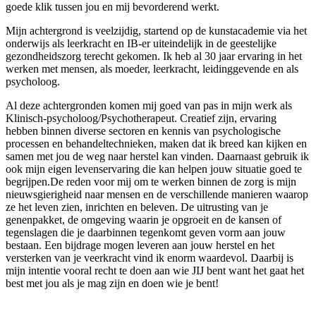
goede klik tussen jou en mij bevorderend werkt.
Mijn achtergrond is veelzijdig, startend op de kunstacademie via het
onderwijs als leerkracht en IB-er uiteindelijk in de geestelijke
gezondheidszorg terecht gekomen. Ik heb al 30 jaar ervaring in het
werken met mensen, als moeder, leerkracht, leidinggevende en als
psycholoog.
Al deze achtergronden komen mij goed van pas in mijn werk als
Klinisch-psycholoog/Psychotherapeut. Creatief zijn, ervaring
hebben binnen diverse sectoren en kennis van psychologische
processen en behandeltechnieken, maken dat ik breed kan kijken en
samen met jou de weg naar herstel kan vinden. Daarnaast gebruik ik
ook mijn eigen levenservaring die kan helpen jouw situatie goed te
begrijpen.De reden voor mij om te werken binnen de zorg is mijn
nieuwsgierigheid naar mensen en de verschillende manieren waarop
ze het leven zien, inrichten en beleven. De uitrusting van je
genenpakket, de omgeving waarin je opgroeit en de kansen of
tegenslagen die je daarbinnen tegenkomt geven vorm aan jouw
bestaan. Een bijdrage mogen leveren aan jouw herstel en het
versterken van je veerkracht vind ik enorm waardevol. Daarbij is
mijn intentie vooral recht te doen aan wie JIJ bent want het gaat het
best met jou als je mag zijn en doen wie je bent!