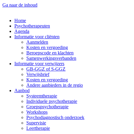
Ga naar de inhoud
Home
Psychotherapeuten
Agenda
Informatie voor cliënten
Aanmelden
Kosten en vergoeding
Beroepscode en klachten
Samenwerkingsverbanden
Informatie voor verwijzers
GB-GGZ of S-GGZ
Verwijsbrief
Kosten en vergoeding
Andere aanbieders in de regio
Aanbod
Systeemtherapie
Individuele psychotherapie
Groepspsychotherapie
Workshops
Psychodiagnostisch onderzoek
Supervisie
Leertherapie