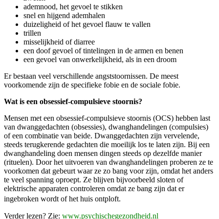
ademnood, het gevoel te stikken
snel en hijgend ademhalen
duizeligheid of het gevoel flauw te vallen
trillen
misselijkheid of diarree
een doof gevoel of tintelingen in de armen en benen
een gevoel van onwerkelijkheid, als in een droom
Er bestaan veel verschillende angststoornissen. De meest
voorkomende zijn de specifieke fobie en de sociale fobie.
Wat is een obsessief-compulsieve stoornis?
Mensen met een obsessief-compulsieve stoornis (OCS) hebben last
van dwanggedachten (obsessies), dwanghandelingen (compulsies)
of een combinatie van beide. Dwanggedachten zijn vervelende,
steeds terugkerende gedachten die moeilijk los te laten zijn. Bij een
dwanghandeling doen mensen dingen steeds op dezelfde manier
(rituelen). Door het uitvoeren van dwanghandelingen proberen ze te
voorkomen dat gebeurt waar ze zo bang voor zijn, omdat het anders
te veel spanning oproept. Ze blijven bijvoorbeeld sloten of
elektrische apparaten controleren omdat ze bang zijn dat er
ingebroken wordt of het huis ontploft.
Verder lezen? Zie:
www.psychischegezondheid.nl