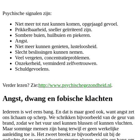
Psychische signalen zijn:
Niet meer tot rust kunnen komen, opgejaagd gevoel.
Prikkelbaarheid, sneller geïrriteerd zijn.
Sombere buien, huilbuien en piekeren.
Angst.
Niet meer kunnen genieten, lusteloosheid.
Slecht beslissingen kunnen nemen.
Veel vergeten, concentratieproblemen.
Onzekerheid, verminderd zelfvertrouwen.
Schuldgevoelens.
Verder lezen? Zie:
http://www.psychischegezondheid.nl
.
Angst, dwang en fobische klachten
Iedereen is wel eens bang. En dat is maar goed ook, want angst zet
ons lichaam op scherp. We schrikken bijvoorbeeld van de geur van
brand, zodat we het vuur snel kunnen blussen of kunnen vluchten.
Maar sommige mensen zijn bang terwijl er geen werkelijke
aanleiding toe is. Het zweet breekt ze bijvoorbeeld uit bij de
gedachte dat ze een telefoontje moeten plegen, ze zijn erg bang om