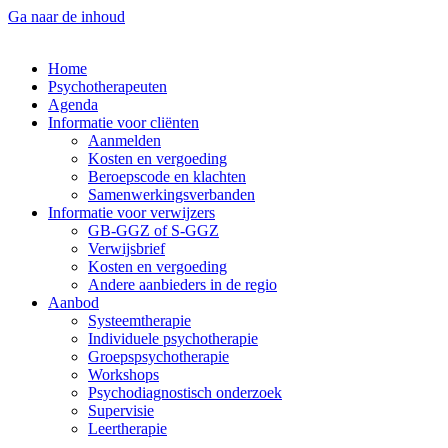
Ga naar de inhoud
Home
Psychotherapeuten
Agenda
Informatie voor cliënten
Aanmelden
Kosten en vergoeding
Beroepscode en klachten
Samenwerkingsverbanden
Informatie voor verwijzers
GB-GGZ of S-GGZ
Verwijsbrief
Kosten en vergoeding
Andere aanbieders in de regio
Aanbod
Systeemtherapie
Individuele psychotherapie
Groepspsychotherapie
Workshops
Psychodiagnostisch onderzoek
Supervisie
Leertherapie