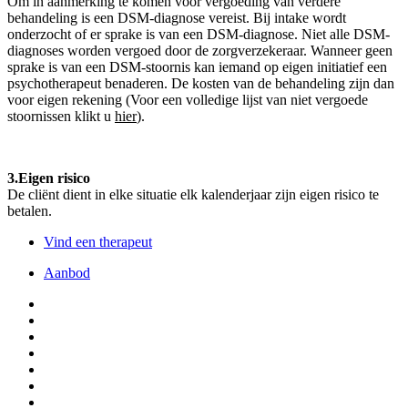
Om in aanmerking te komen voor vergoeding van verdere
behandeling is een DSM-diagnose vereist. Bij intake wordt
onderzocht of er sprake is van een DSM-diagnose. Niet alle DSM-
diagnoses worden vergoed door de zorgverzekeraar. Wanneer geen
sprake is van een DSM-stoornis kan iemand op eigen initiatief een
psychotherapeut benaderen. De kosten van de behandeling zijn dan
voor eigen rekening (Voor een volledige lijst van niet vergoede
stoornissen klikt u
hier
).
3.Eigen risico
De cliënt dient in elke situatie elk kalenderjaar zijn eigen risico te
betalen.
Vind een therapeut
Aanbod
Systeemtherapie
Individuele psychotherapie
Groepspsychotherapie
Workshops
Psychodiagnostisch onderzoek
Supervisie
Leertherapie